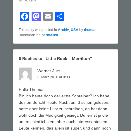
In "Archiv"
F
M
E
T
a
a
m
eil
This entry was posted in
Archiv
,
USA
by
thomas
.
c
st
ail
e
Bookmark the
permalink
.
e
o
n
b
d
6 Replies to “Little Rock – Morrilton”
o
o
o
n
Werner Jürs
6. März 2016 at 8:03
k
Hallo Thomas!
Bin ich heute doch der erste Schreiber? Ich habe
deinen Bericht Heute Nacht um 3 schon gelesen,
hatte aber keine Lust zu schreiben, da hat dann
wohl doch die Müdigkeit gesiegt. Du lernst ja die
unterschiedlichsten, aber auch interessantesten
Leute kennen, das allein ist super, und dann noch