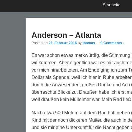
Primary
Skip
Skip
Startseite
menu
to
to
primary
secondary
content
content
Anderson – Atlanta
Posted on
21. Februar 2016
by
thomas
—
9 Comments ↓
Es war schon etwas merkwürdig, die Stimmung in 
willkommen. Aber eigentlich war es mir auch rech
vor mich hinarbeiteten. Am Ende ging ich zum T
Dollar als Spende, weil ich hier in Ruhe arbeite
durch die Anwesenden, großes Danke und Ach 
überraschte Blicke zu. Draußen habe ich erst m
weil draußen kein Mülleimer war. Mein Rad ließ 
Nach etwa 500 Metern auf dem Rad hält neben mi
Kind mit der noch dickeren Mutter, die auch in d
und sie mir eine Unterkunft für die Nacht geben d