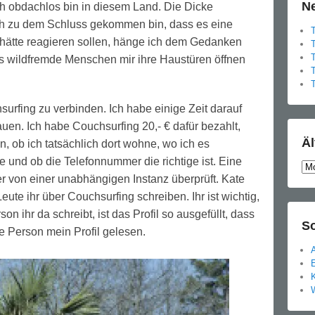
Ne
ch obdachlos bin in diesem Land. Die Dicke
ch zu dem Schluss gekommen bin, dass es eine
f hätte reagieren sollen, hänge ich dem Gedanken
s wildfremde Menschen mir ihre Haustüren öffnen
T
urfing zu verbinden. Ich habe einige Zeit darauf
uen. Ich habe Couchsurfing 20,- € dafür bezahlt,
Äl
n, ob ich tatsächlich dort wohne, wo ich es
und ob die Telefonnummer die richtige ist. Eine
Ält
 von einer unabhängigen Instanz überprüft. Kate
Bei
eute ihr über Couchsurfing schreiben. Ihr ist wichtig,
son ihr da schreibt, ist das Profil so ausgefüllt, dass
S
 Person mein Profil gelesen.