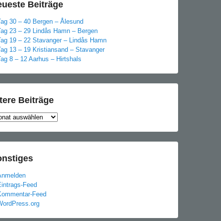
ueste Beiträge
Tag 30 – 40 Bergen – Ålesund
Tag 23 – 29 Lindås Hamn – Bergen
Tag 19 – 22 Stavanger – Lindås Hamn
Tag 13 – 19 Kristiansand – Stavanger
ag 8 – 12 Aarhus – Hirtshals
tere Beiträge
ere
träge
onstiges
Anmelden
Eintrags-Feed
Kommentar-Feed
WordPress.org