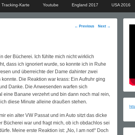
Tracking-Karte
Youtube
England 2017
USA 2016
Post
←
Previous
Next
→
navigation
der Bücherei. Ich fühlte mich nicht wirklich
t, dass ich ignoriert wurde, so konnte ich in Ruhe
resen und überreichte der Dame dahinter zwei
n konnte. Die Reaktion war krass: Ein Aufruhr ging
und Danke. Die Anwesenden warfen sich
al eine Banane verzehrt und bin dann noch mal rein,
ich diese Minute alleine draußen stehen.
htt
r ein alter VW Passat und im Auto sitzt das dicke
er Bücherei war und fragt mich, ob ich obdachlos sei
ürfe. Meine erste Reaktion ist: „No, I am not!“ Doch