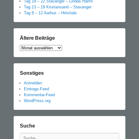
Tag 19 – 22 Stavanger – Lindås Hamn
Tag 13 – 19 Kristiansand – Stavanger
Tag 8 – 12 Aarhus – Hirtshals
Ältere Beiträge
Ältere
Beiträge
Sonstiges
Anmelden
Eintrags-Feed
Kommentar-Feed
WordPress.org
Suche
Search