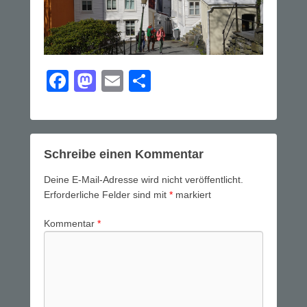
F
M
E
T
a
a
m
eil
c
st
ail
e
e
o
n
Schreibe einen Kommentar
b
d
Deine E-Mail-Adresse wird nicht veröffentlicht.
o
o
Erforderliche Felder sind mit
*
markiert
o
n
Kommentar
*
k