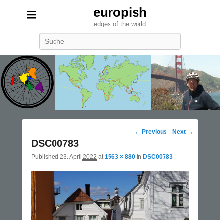
europish
edges of the world
Search
Image
← Previous
Next →
navigation
DSC00783
Published
23. April 2022
at
1563 × 880
in
DSC00783