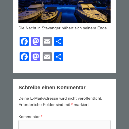
Die Nacht in Stavanger nähert sich seinem Ende
F
M
E
T
a
a
m
eil
F
M
E
T
c
st
ail
e
a
a
m
eil
e
o
n
c
st
ail
e
b
d
e
o
n
o
o
Schreibe einen Kommentar
b
d
o
n
Deine E-Mail-Adresse wird nicht veröffentlicht.
o
o
k
Erforderliche Felder sind mit
*
markiert
o
n
Kommentar
*
k