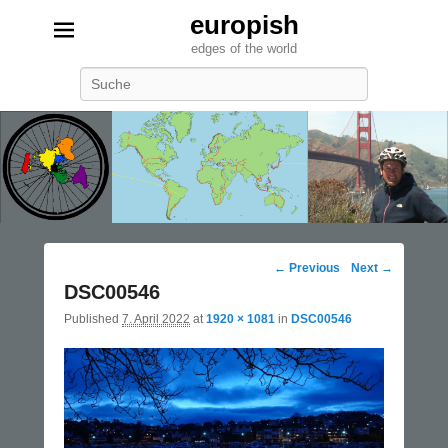
europish
edges of the world
Search
Image
← Previous
Next →
navigation
DSC00546
Published
7. April 2022
at
1920 × 1081
in
DSC00546